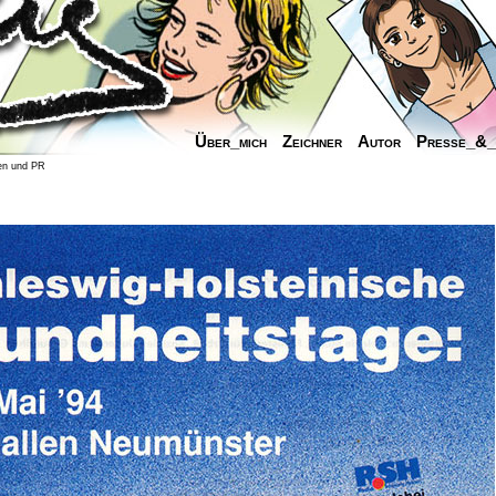
Über_mich
Zeichner
Autor
Presse_&
en und PR