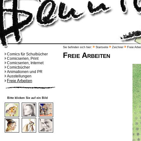
Sie befinden sich hier:
Startseite
Zeichner
Freie Arbe
Freie Arbeiten
Comics für Schulbücher
Comicserien, Print
Comicserien, Internet
Comicbücher
Animationen und PR
Ausstellungen
Freie Arbeiten
Bitte klicken Sie auf ein Bild