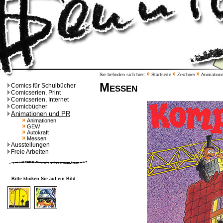
Sie befinden sich hier:
Startseite
Zeichner
Animation
Messen
Comics für Schulbücher
Comicserien, Print
Comicserien, Internet
Comicbücher
Animationen und PR
Animationen
GEW
Autokraft
Messen
Ausstellungen
Freie Arbeiten
Bitte klicken Sie auf ein Bild