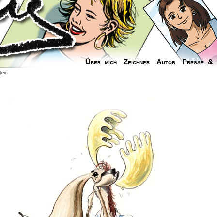
Über_mich
Zeichner
Autor
Presse_&
iten