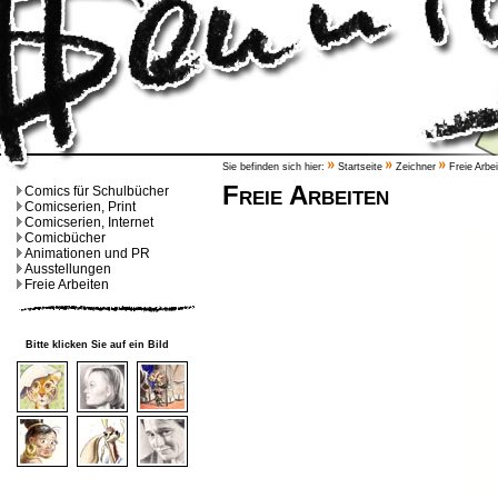
Sie befinden sich hier:
Startseite
Zeichner
Freie Arbe
Freie Arbeiten
Comics für Schulbücher
Comicserien, Print
Comicserien, Internet
Comicbücher
Animationen und PR
Ausstellungen
Freie Arbeiten
Bitte klicken Sie auf ein Bild