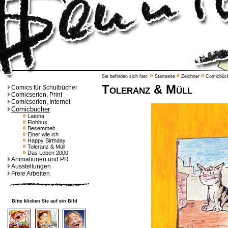
Sie befinden sich hier:
Startseite
Zeichner
Comicbüc
Toleranz & Müll
Comics für Schulbücher
Comicserien, Print
Comicserien, Internet
Comicbücher
Latona
Flohbus
Besemmelt
Einer wie ich
Happy Birthday
Toleranz & Müll
Das Leben 2000
Animationen und PR
Ausstellungen
Freie Arbeiten
Bitte klicken Sie auf ein Bild