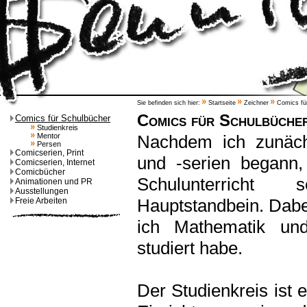
Sie befinden sich hier:
Startseite
Zeichner
Comics für
Comics für Schulbüche
Comics für Schulbücher
Studienkreis
Mentor
Nachdem ich zunäch
Persen
Comicserien, Print
und -serien begann,
Comicserien, Internet
Comicbücher
Schulunterrich
Animationen und PR
Ausstellungen
Hauptstandbein. Dabei 
Freie Arbeiten
ich Mathematik un
studiert habe.
Der Studienkreis ist 