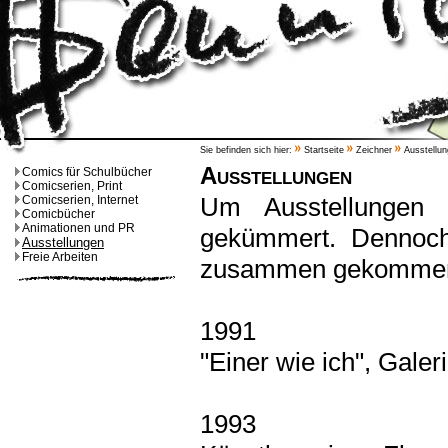
Sie befinden sich hier:
Startseite
Zeichner
Ausstellun
Ausstellungen
Comics für Schulbücher
Comicserien, Print
Um Ausstellungen 
Comicserien, Internet
Comicbücher
Animationen und PR
gekümmert. Dennoch
Ausstellungen
Freie Arbeiten
zusammen gekomme
1991
"Einer wie ich", Gale
1993