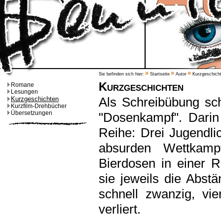
Sie befinden sich hier:
Startseite
Autor
Kurzgeschich
Kurzgeschichten
Romane
Lesungen
Als Schreibübung sch
Kurzgeschichten
Kurzfilm-Drehbücher
Übersetzungen
"Dosenkampf". Dari
Reihe: Drei Jugendli
absurden Wettkamp
Bierdosen in einer R
sie jeweils die Abs
schnell zwanzig, vie
verliert.