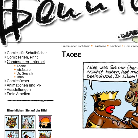
Sie befinden sich hier:
Startseite
Zeichner
Comicserie
Taobe
Comics für Schulbücher
Comicserien, Print
Comicserien, Internet
Taobe
job.future
Dr. Search
imho
Comicbücher
Animationen und PR
Ausstellungen
Freie Arbeiten
Bitte klicken Sie auf ein Bild