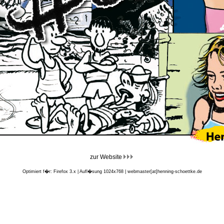
zur Website
Optimiert f�r: Firefox 3.x | Aufl�sung 1024x768 | webmaster[at]henning-schoettke.de