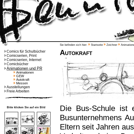
Sie befinden sich hier:
Startseite
Zeichner
Animation
Autokraft
Comics für Schulbücher
Comicserien, Print
Comicserien, Internet
Comicbücher
Animationen und PR
Animationen
GEW
Autokraft
Messen
Ausstellungen
Freie Arbeiten
Die Bus-Schule ist e
Bitte klicken Sie auf ein Bild
Busunternehmens Aut
Eltern seit Jahren aus